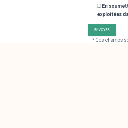
En soumett
exploitées d
* Ces champs so
Nous nous engag
partir du présent
règlement génér
droits, notamme
collectées via c
Conformément à 
vous pouvez à to
démarchage tél