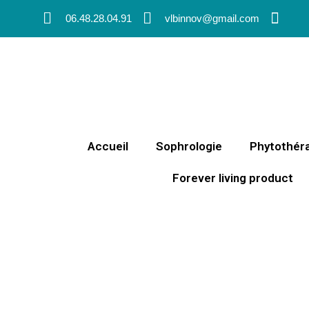
06.48.28.04.91
vlbinnov@gmail.com
Accueil
Sophrologie
Phytothér
Forever living product