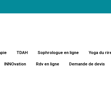
apie
TDAH
Sophrologue en ligne
Yoga du rir
INNOvation
Rdv en ligne
Demande de devis