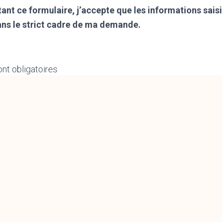
ant ce formulaire, j’accepte que les informations sais
ans le strict cadre de ma demande.
nt obligatoires
eons à ce que la collecte et le traitement de vos donnée
 site internet soit conforme à la loi informatique et libertés
al sur la protection des données personnelles (RGPD). Afi
nt d’accès, de correction ou de retrait de vos données pe
e formulaire, consultez notre
Politique de confidentialité
.
l’article L 223-2 du code de la consommation, nous vous
ute moment vous inscrire sur le site BLOCTEL sur la liste 
éphonique.