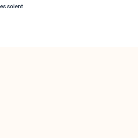
ies soient
s effectuées à
 et au
n d’exercer vos
rsonnelles
 informons que
d’opposition au